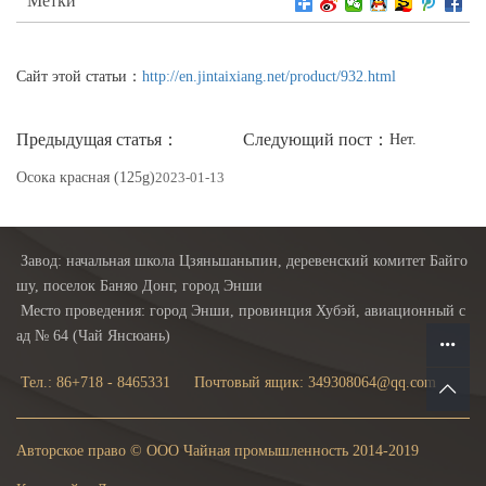
Метки
Сайт этой статьи：
http://en.jintaixiang.net/product/932.html
Предыдущая статья：
Следующий пост：
Нет.
Осока красная (125g)
2023-01-13
Завод: начальная школа Цзяньшаньпин, деревенский комитет Байго
шу, поселок Баняо Донг, город Энши
Место проведения: город Энши, провинция Хубэй, авиационный с
ад № 64 (Чай Янсюань)
Тел.: 86+718 - 8465331
Почтовый ящик: 349308064@qq.com
Авторское право © ООО Чайная промышленность 2014-2019