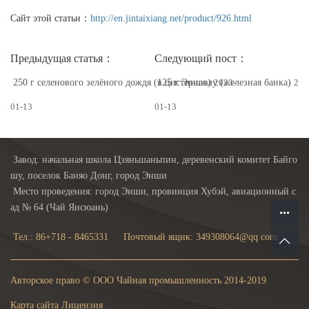
Сайт этой статьи：
http://en.jintaixiang.net/product/926.html
Предыдущая статья：
Следующий пост：
250 г селенового зелёного дождя (в цистернах)
125 г Эншюлу (железная банка)
2023-
202
01-13
01-13
Завод: начальная школа Цзяньшаньпин, деревенский комитет Байго
шу, поселок Баняо Донг, город Энши
Место проведения: город Энши, провинция Хубэй, авиационный с
ад № 64 (Чай Янсюань)
Тел.: 86+718 - 8465331
Почтовый ящик: 349308064@qq.com
Авторское право © ООО Чайная промышленность 2014-2019
Карта сайта
Лицензия