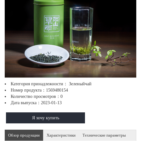
Категория принадлежности：
Зеленыйчай
Номер продукта：
1569480154
Количество просмотров：
0
Дата выпуска：
2023-01-13
Я хочу купить
Обзор продукции
Характеристики
Технические параметры