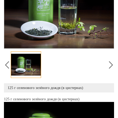
125 г селенового зелёного дождя (в цистернах)
125 г селенового зелёного дождя (в цистернах)